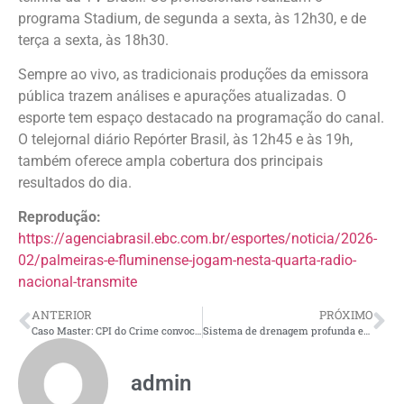
programa Stadium, de segunda a sexta, às 12h30, e de
terça a sexta, às 18h30.
Sempre ao vivo, as tradicionais produções da emissora
pública trazem análises e apurações atualizadas. O
esporte tem espaço destacado na programação do canal.
O telejornal diário Repórter Brasil, às 12h45 e às 19h,
também oferece ampla cobertura dos principais
resultados do dia.
Reprodução:
https://agenciabrasil.ebc.com.br/esportes/noticia/2026-
02/palmeiras-e-fluminense-jogam-nesta-quarta-radio-
nacional-transmite
ANTERIOR
PRÓXIMO
Caso Master: CPI do Crime convoca Vorcaro, Campos Neto e Paulo Guedes
Sistema de drenagem profunda em via do bairro Japiim é restabelecida com serviços de infraestrutura da prefeitura
admin