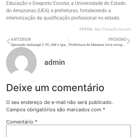
Educação e Desporto Escolar, a Universidade do Estado
do Amazonas (UEA) e prefeituras, fortalecendo a
interiorização da qualificação profissional no estado.
FOTOS:
Alex Pazuello/Secom
ANTERIOR
PRÓXIMO
Operação Anhangá 2: PC-AM e Ipaam desarticulam grupo criminoso por exploração de animais silvestres e maus-tratos
Prefeitura de Manaus leva recuperação asfáltica para beco no bairro Aleixo e reforça melhorias na mobilidade urbana
admin
Deixe um comentário
O seu endereço de e-mail não será publicado.
Campos obrigatórios são marcados com
*
Comentário
*