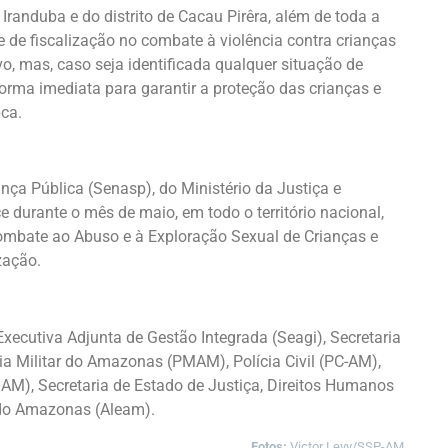
randuba e do distrito de Cacau Pirêra, além de toda a
e de fiscalização no combate à violência contra crianças
vo, mas, caso seja identificada qualquer situação de
e forma imediata para garantir a proteção das crianças e
ca.
ça Pública (Senasp), do Ministério da Justiça e
durante o mês de maio, em todo o território nacional,
ombate ao Abuso e à Exploração Sexual de Crianças e
zação.
Executiva Adjunta de Gestão Integrada (Seagi), Secretaria
ícia Militar do Amazonas (PMAM), Polícia Civil (PC-AM),
M), Secretaria de Estado de Justiça, Direitos Humanos
 do Amazonas (Aleam).
Fotos:
Victor Levy/SSP-AM