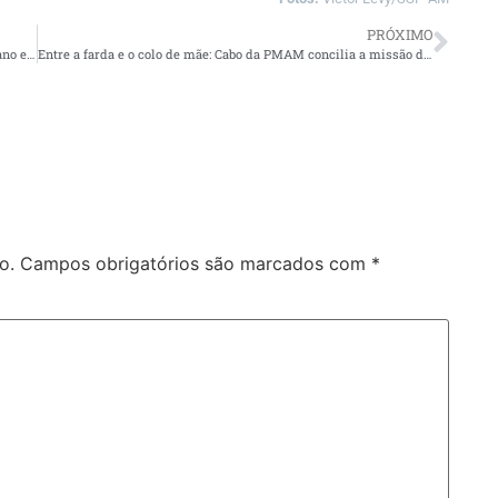
PRÓXIMO
Prefeitura de Manaus realiza 4ª operação de transbordo do ano e retira cerca de 300 toneladas de resíduos da orla do rio Negro
Entre a farda e o colo de mãe: Cabo da PMAM concilia a missão de proteger vidas e cuidar da família
o.
Campos obrigatórios são marcados com
*