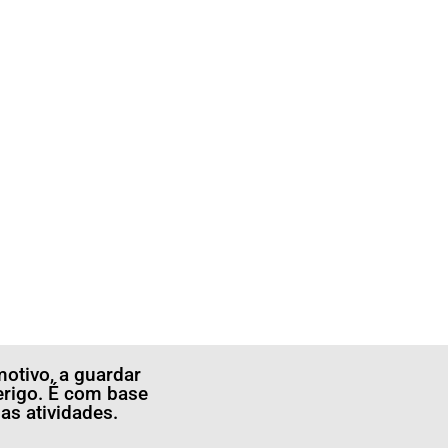
otivo, a guardar
erigo. É com base
s atividades.