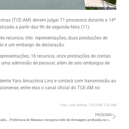
zonas (TCE-AM) devem julgar 71 processos durante a 14ª
lizada a partir das 9h de segunda-feira (11).
rês recursos; três representações; duas prestações de
tão e um embargo de declaração.
representações; 16 recursos; onze prestações de contas
 uma admissão de pessoal; além de seis embargos de
idente Yara Amazônia Lins e contará com transmissão ao
azonense, entre elas o canal oficial do TCE-AM no
Foto: Joel Arthus / DICOM TCE-AM
PRÓXIMO
‘Veio em uma boa hora’, diz mãe beneficiada pelo Auxílio Estadual na véspera do Dia das Mães
Prefeitura de Manaus recupera rede de drenagem profunda no conjunto Tocantins e reforça segurança na região