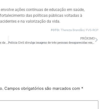
o envolve ações contínuas de educação em saúde,
e fortalecimento das políticas públicas voltadas à
acidentes e na valorização da vida.
FOTO:
Thereza Brandão/ FVS-RCP
PRÓXIMO
Operação de trânsito retira motocicletas irregulares das ruas da zona Leste
Polícia Civil divulga imagens de três pessoas desaparecidas em Manaus
o.
Campos obrigatórios são marcados com
*