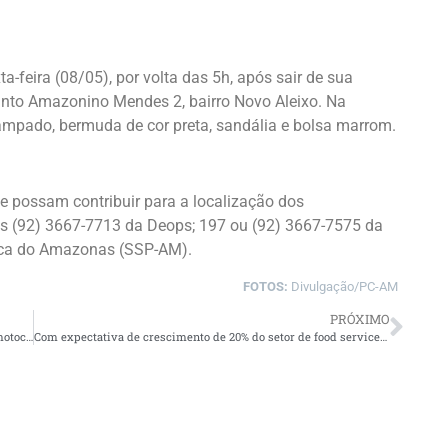
-feira (08/05), por volta das 5h, após sair de sua
junto Amazonino Mendes 2, bairro Novo Aleixo. Na
tampado, bermuda de cor preta, sandália e bolsa marrom.
e possam contribuir para a localização dos
s (92) 3667-7713 da Deops; 197 ou (92) 3667-7575 da
lica do Amazonas (SSP-AM).
FOTOS:
Divulgação/PC-AM
PRÓXIMO
Boletim da FVS-RCP aponta redução de 16% nas mortes de motociclistas no trânsito no Amazonas, em 2025
Com expectativa de crescimento de 20% do setor de food service, Grupo Queiroz reforça estratégia para atender demanda na Copa