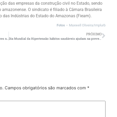
ção das empresas da construção civil no Estado, sendo
o amazonense. O sindicato é filiado à Câmara Brasileira
ão das Indústrias do Estado do Amazonas (Fieam).
Fotos
– Maxwell Oliveira/Implurb
PRÓXIMO
Projeto desenvolve ações na Compensa, com foco em mulheres na Melhor Idade
Dia Mundial da Hipertensão: hábitos saudáveis ajudam na prevenção e controle da doença, alertam especialistas
o.
Campos obrigatórios são marcados com
*