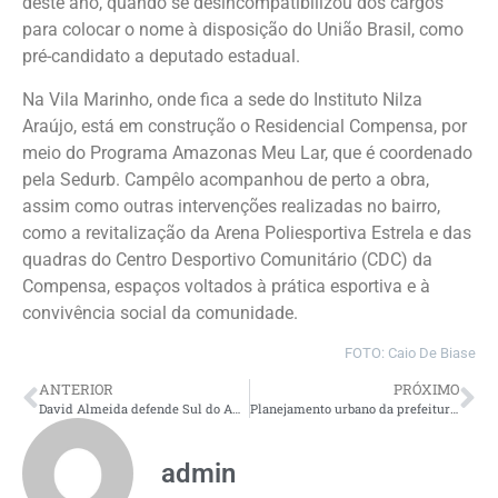
deste ano, quando se desincompatibilizou dos cargos
para colocar o nome à disposição do União Brasil, como
pré-candidato a deputado estadual.
Na Vila Marinho, onde fica a sede do Instituto Nilza
Araújo, está em construção o Residencial Compensa, por
meio do Programa Amazonas Meu Lar, que é coordenado
pela Sedurb. Campêlo acompanhou de perto a obra,
assim como outras intervenções realizadas no bairro,
como a revitalização da Arena Poliesportiva Estrela e das
quadras do Centro Desportivo Comunitário (CDC) da
Compensa, espaços voltados à prática esportiva e à
convivência social da comunidade.
FOTO: Caio De Biase
ANTERIOR
PRÓXIMO
David Almeida defende Sul do Amazonas como ‘eldorado da produção de alimentos’ e mobiliza Humaitá
Planejamento urbano da prefeitura e construção civil pautam reunião entre Implurb e Sinduscon-AM
admin