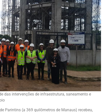
e das intervenções de infraestrutura, saneamento e
pio
e Parintins (a 369 quilômetros de Manaus) recebeu,