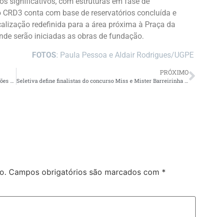
s significativos, com estruturas em fase de
 CRD3 conta com base de reservatórios concluída e
calização redefinida para a área próxima à Praça da
onde serão iniciadas as obras de fundação.
FOTOS
: Paula Pessoa e Aldair Rodrigues/UGPE
PRÓXIMO
Centro Seguro: Ações da Polícia Militar resultam em 65 prisões no Centro de Manaus em abril
Seletiva define finalistas do concurso Miss e Mister Barreirinha 2026 durante programação dos 145 anos do município
o.
Campos obrigatórios são marcados com
*