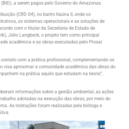
 (BID), a serem pagos pelo Governo do Amazonas.
ibuição (CRD 04), no bairro Itaúna II, onde os
tivos, os sistemas operacionais e as soluções de
cordo com o titular da Secretaria de Estado de
b), Júlio Langbeck, o projeto tem como principal
idade acadêmica e as obras executadas pelo Prosai
m contato com a prática profissional, complementando os
eto visa aproximar a comunidade acadêmica das obras do
mpanhem na prática aquilo que estudam na teoria”,
eberam informações sobre a gestão ambiental, as ações
trabalho adotadas na execução das obras, por meio do
a. As instruções foram realizadas pela bióloga e
ilva.