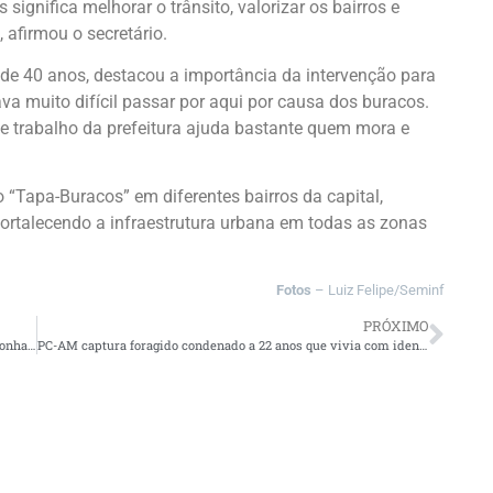
significa melhorar o trânsito, valorizar os bairros e
 afirmou o secretário.
, de 40 anos, destacou a importância da intervenção para
ava muito difícil passar por aqui por causa dos buracos.
 trabalho da prefeitura ajuda bastante quem mora e
“Tapa-Buracos” em diferentes bairros da capital,
fortalecendo a infraestrutura urbana em todas as zonas
Fotos
– Luiz Felipe/Seminf
PRÓXIMO
Base Arpão 2: Cão policial localiza mais de 13 quilos de maconha escondidos em mala durante abordagem
PC-AM captura foragido condenado a 22 anos que vivia com identidade falsa em Eirunepé