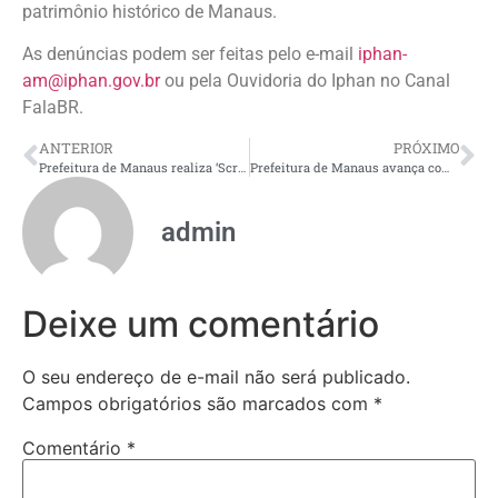
patrimônio histórico de Manaus.
As denúncias podem ser feitas pelo e-mail
iphan-
am@iphan.gov.br
ou pela Ouvidoria do Iphan no Canal
FalaBR.
ANTERIOR
PRÓXIMO
Prefeitura de Manaus realiza ‘Scratch Day’ com 180 alunos em escola da zona Oeste
Prefeitura de Manaus avança com recuperação asfáltica no bairro Colônia Santo Antônio e fortalece mobilidade na zona Norte
admin
Deixe um comentário
O seu endereço de e-mail não será publicado.
Campos obrigatórios são marcados com
*
Comentário
*