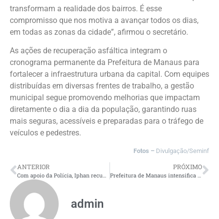
transformam a realidade dos bairros. É esse
compromisso que nos motiva a avançar todos os dias,
em todas as zonas da cidade”, afirmou o secretário.
As ações de recuperação asfáltica integram o
cronograma permanente da Prefeitura de Manaus para
fortalecer a infraestrutura urbana da capital. Com equipes
distribuídas em diversas frentes de trabalho, a gestão
municipal segue promovendo melhorias que impactam
diretamente o dia a dia da população, garantindo ruas
mais seguras, acessíveis e preparadas para o tráfego de
veículos e pedestres.
Fotos –
Divulgação/Seminf
ANTERIOR
PRÓXIMO
Com apoio da Polícia, Iphan recupera parte dos gradis do guarda corpo da Rua 7 de Setembro, no Centro Histórico de Manaus
Prefeitura de Manaus intensifica recuperação asfáltica em importante corredor viário da zona Sul
admin