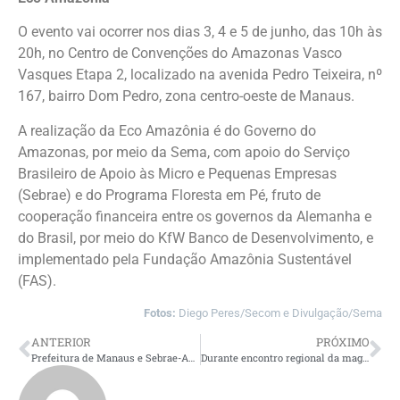
O evento vai ocorrer nos dias 3, 4 e 5 de junho, das 10h às
20h, no Centro de Convenções do Amazonas Vasco
Vasques Etapa 2, localizado na avenida Pedro Teixeira, nº
167, bairro Dom Pedro, zona centro-oeste de Manaus.
A realização da Eco Amazônia é do Governo do
Amazonas, por meio da Sema, com apoio do Serviço
Brasileiro de Apoio às Micro e Pequenas Empresas
(Sebrae) e do Programa Floresta em Pé, fruto de
cooperação financeira entre os governos da Alemanha e
do Brasil, por meio do KfW Banco de Desenvolvimento, e
implementado pela Fundação Amazônia Sustentável
(FAS).
Fotos:
Diego Peres/Secom e Divulgação/Sema
ANTERIOR
PRÓXIMO
Prefeitura de Manaus e Sebrae-AM abrem inscrições para primeira turma do Empretec 2026
Durante encontro regional da magistratura, governador Roberto Cidade destaca união entre os poderes para o desenvolvimento da Amazônia