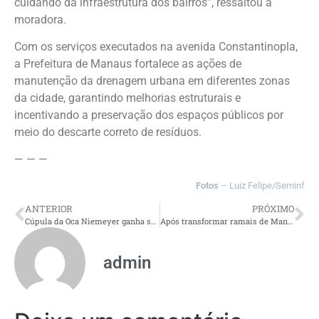
cuidando da infraestrutura dos bairros”, ressaltou a
moradora.
Com os serviços executados na avenida Constantinopla,
a Prefeitura de Manaus fortalece as ações de
manutenção da drenagem urbana em diferentes zonas
da cidade, garantindo melhorias estruturais e
incentivando a preservação dos espaços públicos por
meio do descarte correto de resíduos.
— — —
Fotos
– Luiz Felipe/Seminf
ANTERIOR
PRÓXIMO
Cúpula da Oca Niemeyer ganha sexto anel concretado no parque construído pela prefeitura na zona Leste
Após transformar ramais de Manaus, David Almeida apresenta modelo para impulsionar produção e desenvolvimento no Amazonas
admin