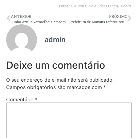
Fotos:
Cleuton Silva e Eder França/Dicom
ANTERIOR
PRÓXIMO
Junho Azul e Vermelho: Hemoam lança campanha de incentivo à doação de sangue com os bois Caprichoso e Garantido
Prefeitura de Manaus reforça recuperação asfáltica na avenida Borba e melhora mobilidade em importante corredor comercial da zona Sul
admin
Deixe um comentário
O seu endereço de e-mail não será publicado.
Campos obrigatórios são marcados com
*
Comentário
*