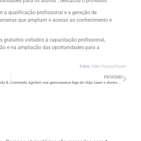
tunidades para os alunos”, destacou o professor.
 a qualificação profissional e a geração de
parcerias que ampliam o acesso ao conhecimento e
 gratuitos voltados à capacitação profissional,
ão e na ampliação das oportunidades para a
Fotos:
Eder França/Dicom
PRÓXIMO
Prefeitura de Manaus reforça recuperação asfáltica na avenida Borba e melhora mobilidade em importante corredor comercial da zona Sul
Costelada Agrifest une gastronomia fogo de chão, lazer e shows sertanejos no feriado desta quinta-feira em Manaus