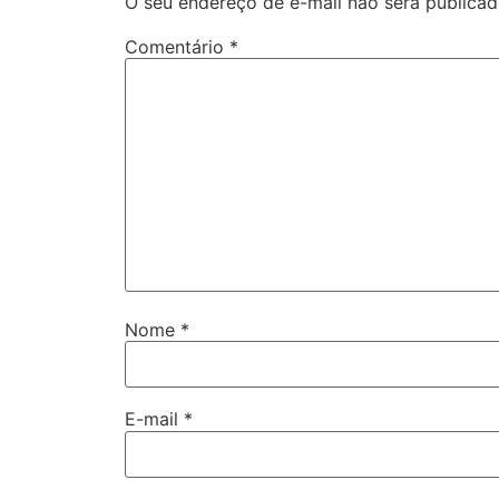
O seu endereço de e-mail não será publicad
Comentário
*
Nome
*
E-mail
*