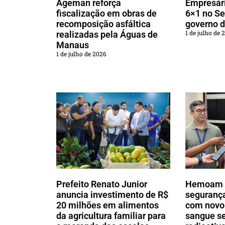
Ageman reforça
Empresár
fiscalização em obras de
6×1 no Se
recomposição asfáltica
governo 
1 de julho de 
realizadas pela Águas de
Manaus
1 de julho de 2026
Prefeito Renato Junior
Hemoam 
anuncia investimento de R$
segurança
20 milhões em alimentos
com novo 
da agricultura familiar para
sangue s