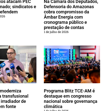
ios atacam PEC
Na Câmara dos Deputados,
nado; sindicatos e
Defensoria do Amazonas
defendem
cobra compromisso da
2026
Âmbar Energia com
cronograma público e
prestação de contas
1 de julho de 2026
moderniza
Programa Blitz TCE-AM é
 transfusional
destaque em congresso
irradiador de
nacional sobre governança
em fonte
climática
1 de julho de 2026