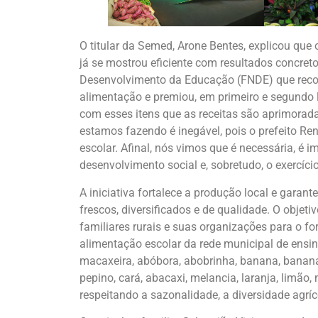
O titular da Semed, Arone Bentes, explicou que
já se mostrou eficiente com resultados concret
Desenvolvimento da Educação (FNDE) que rec
alimentação e premiou, em primeiro e segundo lu
com esses itens que as receitas são aprimorada
estamos fazendo é inegável, pois o prefeito R
escolar. Afinal, nós vimos que é necessária, é 
desenvolvimento social e, sobretudo, o exercício
A iniciativa fortalece a produção local e gara
frescos, diversificados e de qualidade. O objeti
familiares rurais e suas organizações para o f
alimentação escolar da rede municipal de ensino
macaxeira, abóbora, abobrinha, banana, banana-
pepino, cará, abacaxi, melancia, laranja, limão
respeitando a sazonalidade, a diversidade agríc