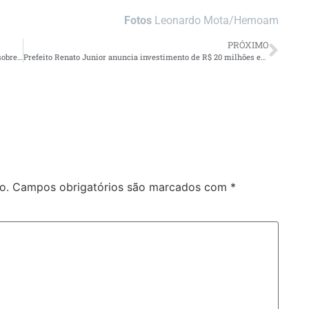
Fotos
Leonardo Mota/Hemoam
PRÓXIMO
Programa Blitz TCE-AM é destaque em congresso nacional sobre governança climática
Prefeito Renato Junior anuncia investimento de R$ 20 milhões em alimentos da agricultura familiar para a merenda das escolas municipais
o.
Campos obrigatórios são marcados com
*