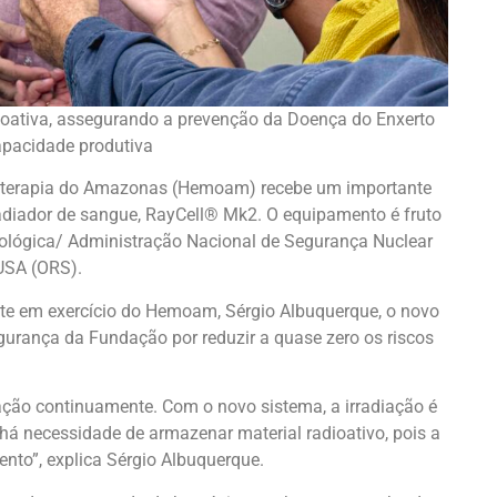
dioativa, assegurando a prevenção da Doença do Enxerto
pacidade produtiva
oterapia do Amazonas (Hemoam) recebe um importante
adiador de sangue, RayCell®️ Mk2. O equipamento é fruto
iológica/ Administração Nacional de Segurança Nuclear
USA (ORS).
ente em exercício do Hemoam, Sérgio Albuquerque, o novo
gurança da Fundação por reduzir a quase zero os riscos
diação continuamente. Com o novo sistema, a irradiação é
 há necessidade de armazenar material radioativo, pois a
nto”, explica Sérgio Albuquerque.